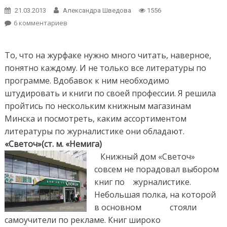
21.03.2013
Александра Шведова
1556
6 комментариев
к записи Настольная книга журналиста, или
есть ли в Минске выбор книг по профессии?
То, что на журфаке нужно много читать, наверное,
понятно каждому. И не только все литературы по
программе. Вдобавок к ним необходимо
штудировать и книги по своей профессии. Я решила
пройтись по нескольким книжным магазинам
Минска и посмотреть, каким ассортиментом
литературы по журналистике они обладают.
«Светоч»(ст. м. «Немига)
Книжный дом «Светоч»
совсем не порадовал выбором
книг по журналистике.
Небольшая полка, на которой
в основном стояли
самоучители по рекламе. Книг широко