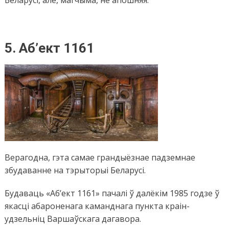
5.
Аб’ект 1161
Верагодна, гэта самае грандыёзнае падземнае
збудаванне на тэрыторыі Беларусі.
Будаваць «Аб’ект 1161» пачалі ў далёкім 1985 годзе ў
якасці абароненага каманднага пункта краін-
удзельніц Варшаўскага дагавора.