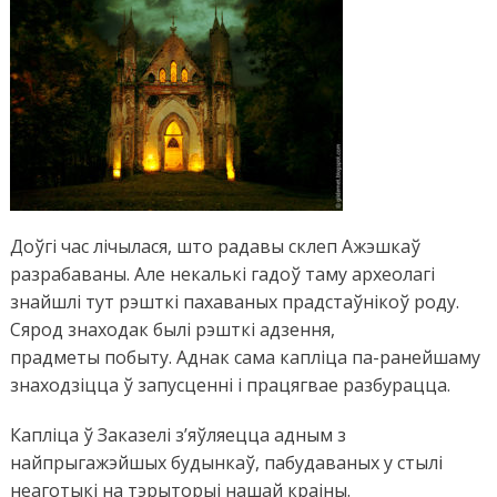
Доўгі час лічылася, што радавы склеп Ажэшкаў
разрабаваны. Але некалькі гадоў таму археолагі
знайшлі тут рэшткі пахаваных прадстаўнікоў роду.
Сярод знаходак былі рэшткі адзення,
прадме
ты
побыту. Аднак сама капліца па-ранейшаму
знаходзіцца ў запусценні і працягвае разбурацца.
Капліца ў Заказелі з’яўляецца адным з
найпрыгажэйшых будынкаў, пабудаваных у стылі
неаготыкі на тэрыторыі нашай краіны.