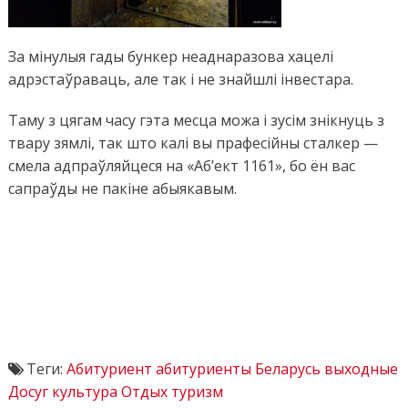
За мінулыя гады бункер неаднаразова хацелі
адрэстаўраваць, але так і не знайшлі інвестара.
Таму з цягам часу гэта месца можа і зусім знікнуць з
твару зямлі, так што калі вы прафесійны сталкер —
смела адпраўляйцеся на «Аб’ект 1161»,
бо
ён
в
ас
сапраўды не пакіне абыякавым.
Теги:
Абитуриент
абитуриенты
Беларусь
выходные
Досуг
культура
Отдых
туризм