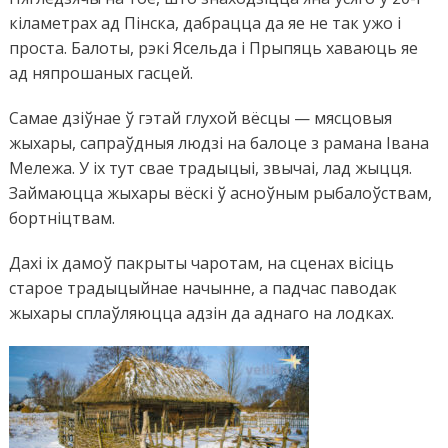
кіламетрах ад Пінска, дабрацца да яе не так ужо і
проста. Балоты, рэкі Ясельда і Прыпяць хаваюць яе
ад няпрошаных гасцей.
Самае дзіўнае ў гэтай глухой вёсцы — мясцовыя
жыхары, сапраўдныя людзі на балоце з рамана Івана
Мележа. У іх тут свае традыцыі, звычаі, лад жыцця.
Займаюцца жыхары вёскі ў асноўным рыбалоўствам,
бортніцтвам.
Дахі іх дамоў пакрыты чаротам, на сценах вісіць
старое традыцыйнае начынне, а падчас паводак
жыхары сплаўляюцца адзін да аднаго на лодках.