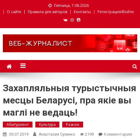
Пятница, 7.08.2026
О сайте
Правила для авторов
Контакты
Регистрация/Войти
Веб-журналист. Websmi.
Факультет журналистики
БГУ
Захапляльныя турыстычныя
месцы Беларусі, пра якіе вы
маглі не ведаць!
Абитуриент
Культура
Разное
Комментарии
on
05.07.2019
Анастасия Сухенко
2199