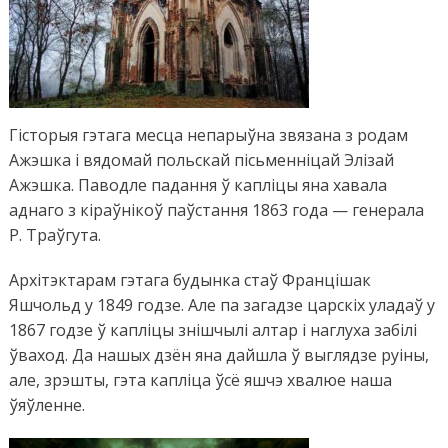
Гісторыя гэтага месца непарыўна звязана з родам
Ажэшка і вядомай польскай пісьменніцай Элізай
Ажэшка. Паводле падання ў капліцы яна хавала
аднаго з кіраўнікоў паўстання 1863 года — генерала
Р. Траўгута.
Архітэктарам гэтага будынка стаў Францішак
Яшчольд у 1849 годзе.
Але па загадзе царскіх уладаў у
1867 годзе ў капліцы знішчылі алтар і наглуха забілі
ўваход. Да нашых дзён яна дайшла ў выглядзе руіны,
але, зрэшты,
гэта капліца ўсё яшчэ
хвал
юе
наша
ўяўленне.