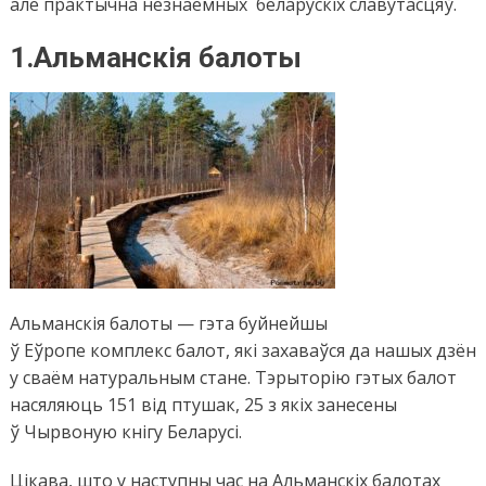
але
практычна
незнаёмных беларускіх
славутасцяў
.
1.
Альманскія балоты
Альманскія
балоты — гэта
буйнейшы
ў
Еўропе
комплекс
балот
, які захаваўся да нашых дзён
у сваём натуральным стане. Тэрыторію гэтых балот
насяляюць 151 від птушак, 25 з
як
іх занесены
ў
Чырвоную кнігу Беларусі
.
Цікава, што у наступны час на Альманскіх балотах