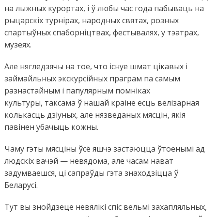
на лыжных курортах, і ў любы час года пабываць на
рыцарскіх турнірах, народных святах, розных
спартыўных спаборніцтвах, фестывалях, у тэатрах,
музеях.
Але нягледзячы на тое, что існуе шмат цікавых і
займайльных экскурсійных праграм па самым
разнастайным і папулярным
помніках
культуры
,
таксама
ў нашай краіне есць
велізарная
колькасць дзіуных, але нязведаных мясцін, якія
павінен убачыць кожны.
Чаму гэты мясціны ўсё яшчэ застаюцца ўтоенымі ад
людскіх вачэй — невядома,
але
часам нават
задумваешся, ці сапраўды гэта знаходзіцца ў
Беларусі.
Тут вы знойдзеце невялікі спіс вельмі захапляльных,