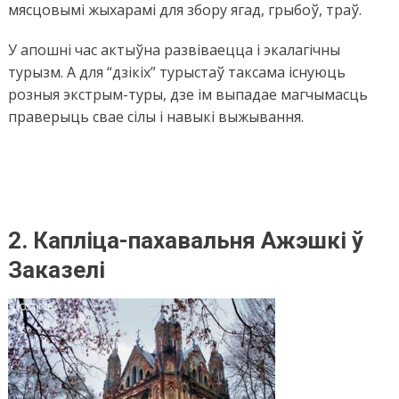
мясцовымі жыхарамі для збору ягад, грыбоў, траў.
У апошні час актыўна развіваецца і экалагічны
турызм. А для “дзікіх” турыстаў таксама існуюць
розныя экстрым-туры, дзе ім выпадае магчымасць
праверыць свае сілы і навыкі выжывання.
2.
Капліца-пахавальня Ажэшкі ў
Заказелі