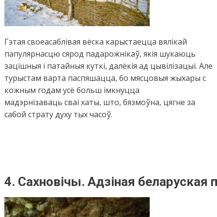
Гэтая своеасаблівая вёска карыстаецца вялікай
папулярнасцю сярод падарожнікаў, якія шукаюць
зацішныя і патайныя куткі, далёкія ад цывілізацыі. Але
турыстам варта паспяшацца, бо мясцовыя жыхары с
кожным годам усё больш імкнуцца
мадэрнізаваць
сваі хаты, што, бязмоўна, цягне за
сабой страту духу тых часоў.
4.
Са
хновічы
.
Адзіная
беларуская