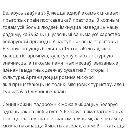
Зах
тур
мес
Беларусь здаўна з’яўляецца адной з самых цікавых і
Бел
прыгожых краін постсавецкай прасторы. З кожным
якіе
годам усё больш людзей імкнуцца наведаць нашу
не 
радзіму, каб убачыць уласнымі вачыма усё хараство
беларускай прыроды. У наступны час на тэрыторыі
Беларусі існуюц
ь
больш за 15 тыс. аб’ектаў, якія
маюць гістарычную, культурную, архітэктурную
значнасць, а таксама памятных месцаў, звязаных з
імёнамі выдатных дзеячаў сусветнай гісторыі і
культуры. Арганiзуюцца розныя экскурсіі,
якія
прыцягваюць не толькі мясцовых турыстаў, але і
турыстаў з бліжэйшых краін.
Сёння кожны падарожнік можа выбраць у Беларусі
адпачынак на любы густ. У Беларусі няма заснежаных
гор і цёплага мора з пясчанымі пляжамі, але летам тут
можна пакупацца ў чыстых азёрах, а зімой — катацца