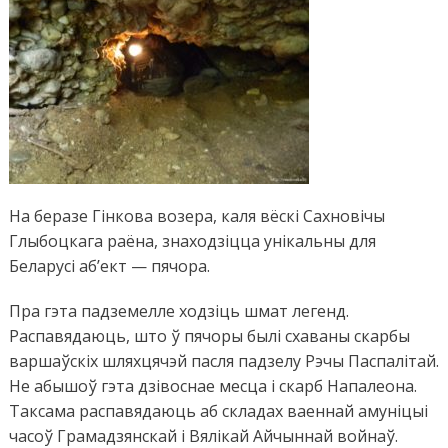
На беразе Гінкова возера, каля вёскі Сахновічы
Глыбоцкага раёна, знаходзіцца унікальны для
Беларусі аб’ект — пячора.
Пра гэта падземелле ходзіць шмат легенд.
Распавядаюць, што ў пячоры былі схаваны скарбы
варшаўскіх шляхцячэй пасля падзелу Рэчы Паспалітай.
Не абышоў гэта дзівоснае месца і скарб Напалеона.
Таксама распавядаюць аб складах ваеннай амуніцыі
часоў Грамадзянскай і Вялікай Айчыннай войнаў.