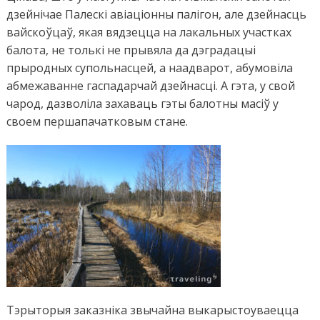
дзейнічае Палескі авіаціонны палігон, але дзейнасць
вайскоўцаў, якая вядзецца на лакальных участках
балота, не толькі не прывяла да дэградацыі
прыродных супольнасцей, а наадварот, абумовіла
абмежаванне гаспадарчай дзейнасці. А гэта, у свой
чарод, дазволіла захаваць гэты балотны масіў у
своем
першапачатковым стане
.
Тэрыторыя заказніка звычайна выкарыстоуваецца