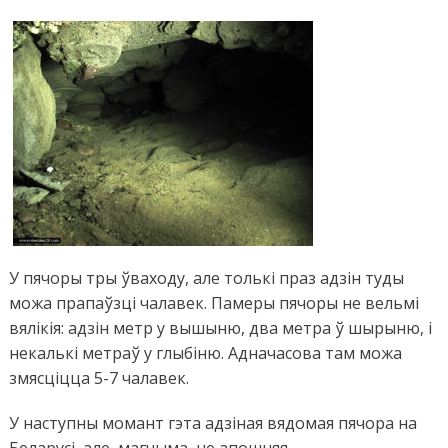
У пячоры тры ўваходу, але толькі праз адзін туды
можа прапаўзці чалавек. Памеры пячоры не вельмі
вялікія: адзін метр у вышыню, два метра ў шырыню, і
некалькі метраў у глыбіню. Адначасова там можа
змясціцца 5-7 чалавек.
У наступны момант гэта адзіная вядомая пячора на
Беларусі, але, магчыма, не апошняя.