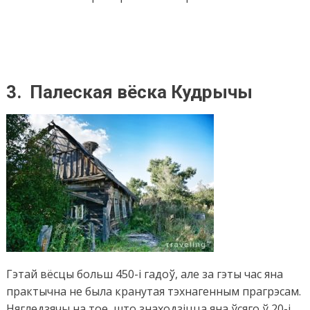
3.
Палеская вёска Кудрычы
Гэтай вёсцы больш 450-і гадоў, але за гэты час яна
практычна не была кранутая тэхнагенным прагрэсам.
Нягледзячы на тое, што знаходзіцца яна ўсяго ў 20-і