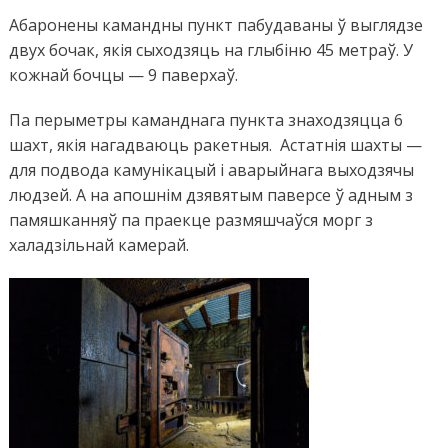
Абаронены камандны пункт пабудаваны ў выглядзе
двух бочак, якія сыходзяць на глыбіню 45 метраў. У
кожнай бочцы — 9 паверхаў.
Па перыметры каманднага пункта знаходзяцца 6
шахт, якія нагадваюць ракетныя. Астатнія шахты —
для подвода камунікацый і аварыйнага выходзячы
людзей. А на апошнім дзявятым паверсе ў адным з
памяшканняў па праекце размяшчаўся морг з
халадзільнай камерай.