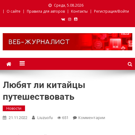
Среда, 5.08.2026
О сайте
Правила для авторов
Контакты
Регистрация/Войти
Веб-журналист. Websmi.
Факультет журналистики
БГУ
Любят ли китайцы
путешествовать
Новости
Комментарии
on Любят ли
21.11.2022
Liuzuofu
651
китайцы
путешествова