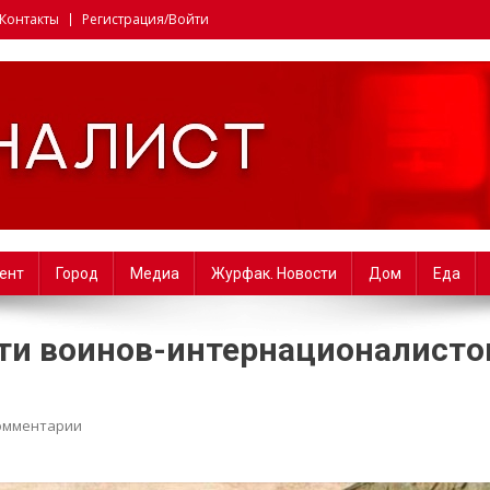
Контакты
Регистрация/Войти
i. Факультет журналистики 
ент
Город
Медиа
Журфак. Новости
Дом
Еда
яти воинов-интернационалисто
омментарии
on 15 февраля — День памяти воинов-интернационалист