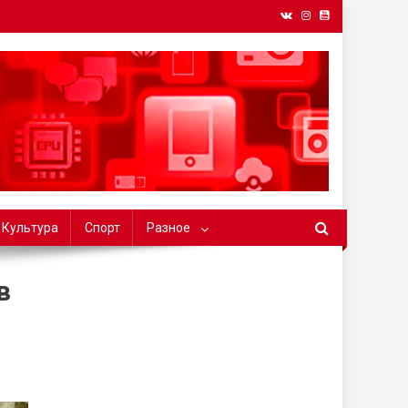
БГУ
Культура
Спорт
Разное
в
ов