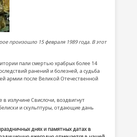
ое произошло 15 февраля 1989 года. В этот
ритории пали смертью храбрых более 14
оследствий ранений и болезней, а судьба
шей армии после Великой Отечественной
е в излучине Свислочи, воздвигнут
белиски и скульптуры, отдающие дань
праздничных днях и памятных датах в
традиционно ежегодно отмечается в нашей