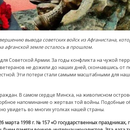
ершению вывода советских войск из Афганистана, котор
а афганской земле осталось в прошлом.
для Советской Армии. За годы конфликта на чужой тер
 ветеранов не дожили до наших дней, скончавшись от п
звестной. Эти потери стали самыми масштабными для на
граждан. В самом сердце Минска, на живописном остров
орбное напоминание о жертвах той войны. Подобные о
о увидеть во многих уголках нашей страны.
6 марта 1998 г. № 157 «О государственных праздниках, 
ен Днем памяти воинов-интернационалистов. Эта дата 