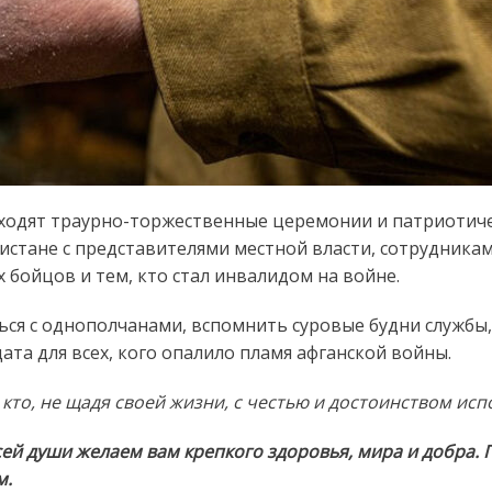
оходят траурно-торжественные церемонии и патриотич
истане с представителями местной власти, сотрудника
 бойцов и тем, кто стал инвалидом на войне.
ься с однополчанами, вспомнить суровые будни службы,
ата для всех, кого опалило пламя афганской войны.
 кто, не щадя своей жизни, с честью и достоинством исп
й души желаем вам крепкого здоровья, мира и добра. 
м.