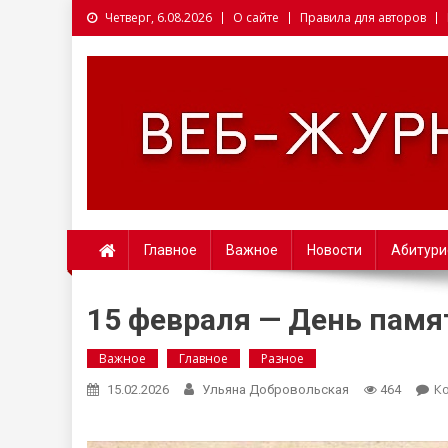
Четверг, 6.08.2026
О сайте
Правила для авторов
Веб-журналист. Websm
Главное
Важное
Новости
Абитури
15 февраля — День пам
Важное
Главное
Разное
К
15.02.2026
Ульяна Добровольская
464