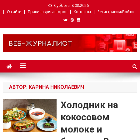
Суббота, 8.08.2026
О сайте
Правила для авторов
Контакты
Регистрация/Войти
Веб-журналист. Websmi.
Факультет журналистики
БГУ
АВТОР:
КАРИНА НИКОЛАЕВИЧ
Холодник на
кокосовом
молоке и