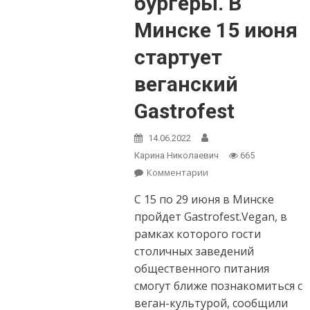
бургеры. В
Минске 15 июня
стартует
веганский
Gastrofest
14.06.2022
Карина Николаевич
665
Комментарии
on Холодник на
кокосовом молоке
С 15 по 29 июня в Минске
и бургеры. В
Минске 15 июня
пройдет Gastrofest.Vegan, в
стартует
рамках которого гости
веганский
столичных заведений
Gastrofest
общественного питания
смогут ближе познакомиться с
веган-культурой, сообщили