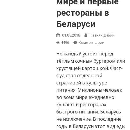
мире и первые
рестораны в
Беларуси
01.05.2018
Пазняк Даник
Комментарии
on
4496
McDonald’s,
Не каждый устоит перед
KFC, Burger
King —
тёплым сочным бургером или
зарождение
хрустящей картошкой. Фаст-
в мире и
фуд стал отдельной
первые
страницей в культуре
рестораны
в Беларуси
питания. Миллионы человек
во всем мире ежедневно
кушают в ресторанах
быстрого питания. Беларусь
не исключение. В последние
годы в Беларуси этот вид еды