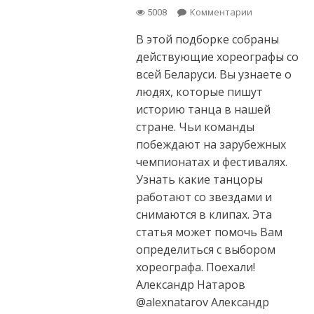
Комментарии
on Топ
5008
Лучших
В этой подборке собраны
хореографов
уличных
действующие хореографы со
направлений
всей Беларуси. Вы узнаете о
в Беларуси
людях, которые пишут
историю танца в нашей
стране. Чьи команды
побеждают на зарубежных
чемпионатах и фестивалях.
Узнать какие танцоры
работают со звездами и
снимаются в клипах. Эта
статья может помочь Вам
определиться с выбором
хореографа. Поехали!
Александр Натаров
@alexnatarov Александр