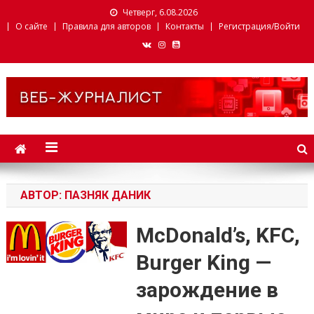
Четверг, 6.08.2026
О сайте
Правила для авторов
Контакты
Регистрация/Войти
Веб-журналист. Websmi.
Факультет журналистики
БГУ
АВТОР:
ПАЗНЯК ДАНИК
McDonald’s, KFC,
Burger King —
зарождение в