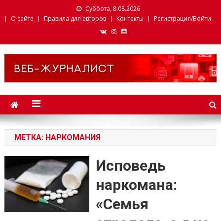
Суббота, 8.08.2026
О сайте
Правила для авторов
Контакты
Регистрация/Войти
Веб-журналист. Websmi.
Факультет журналистики
БГУ
МЕТКА: НАРКОМАНИЯ
Исповедь
наркомана:
«Семья