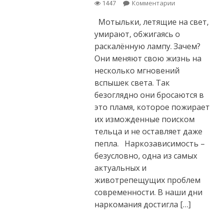
Комментарии
on
1447
Летящим
Мотыльки, летящие на свет,
на «свет»
или тьма
умирают, обжигаясь о
в конце
раскалённую лампу. Зачем?
тоннеля
Они меняют свою жизнь на
несколько мгновений
вспышек света. Так
безоглядно они бросаются в
это пламя, которое пожирает
их изможденные поиском
тельца и не оставляет даже
пепла. Наркозависимость –
безусловно, одна из самых
актуальных и
животрепещущих проблем
современности. В наши дни
наркомания достигла […]