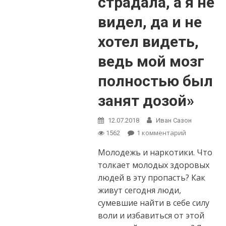
страдала, а я не
видел, да и не
хотел видеть,
ведь мой мозг
полностью был
занят дозой»
12.07.2018
Иван Сазон
1 комментарий
к записи
1562
Исповедь
Молодежь и наркотики. Что
наркомана:
«Семья
толкает молодых здоровых
страдала, а
людей в эту пропасть? Как
я не видел,
живут сегодня люди,
да и не
сумевшие найти в себе силу
хотел
видеть,
воли и избавиться от этой
ведь мой