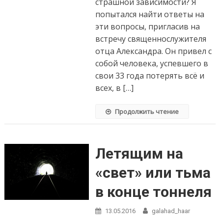
страшной зависимости? Я
мозг
попытался найти ответы на
полностью
эти вопросы, пригласив на
был занят
дозой»
встречу священнослужителя
отца Александра. Он привел с
собой человека, успевшего в
свои 33 года потерять всё и
всех, в […]
Продолжить чтение
Летящим на
«свет» или тьма
в конце тоннеля
13.05.2016
galahad_haar