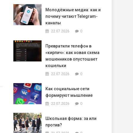
иси
графия
Молодёжные медиа: как и
то:
почему читают Telegram-
му же
каналы
0
22.07.2026
Превратили телефон в
«кирпич»: как новая схема
мошенников опустошает
кошельки
0
22.07.2026
Как социальные сети
формируют мышление
0
22.07.2026
Школьная форма: за или
против?