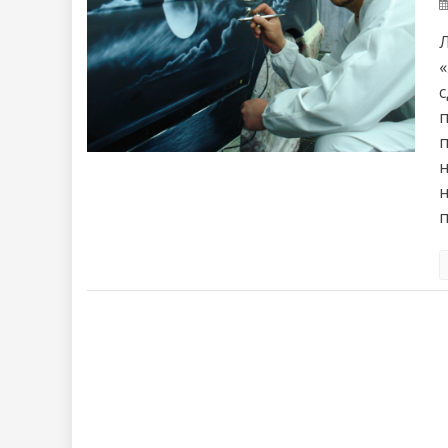
«
п
н
н
п