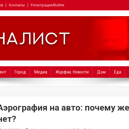
ов
Контакты
Регистрация/Войти
i. Факультет журналистики 
ент
Город
Медиа
Журфак. Новости
Дом
Еда
Аэрография на авто: почему ж
нет?