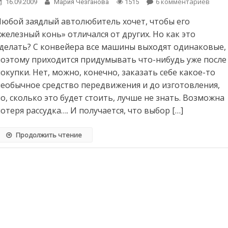
6 комментариев
к зап
16.09.2009
Мария Чезганова
1515
Аэро
Любой заядлый автолюбитель хочет, чтобы его
на ав
поче
железный конь» отличался от других. Но как это
нет?
сделать? С конвейера все машины выходят одинаковые,
поэтому приходится придумывать что-нибудь уже после
окупки. Нет, можно, конечно, заказать себе какое-то
еобычное средство передвижения и до изготовления,
о, сколько это будет стоить, лучше не знать. Возможна
отеря рассудка…. И получается, что выбор […]
Продолжить чтение