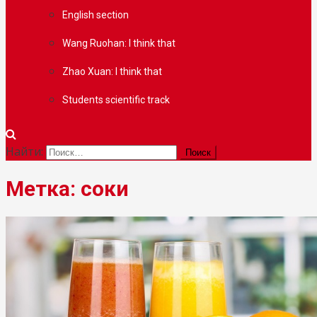
English section
Wang Ruohan: l think that
Zhao Xuan: I think that
Students scientific track
Найти:
Метка: соки