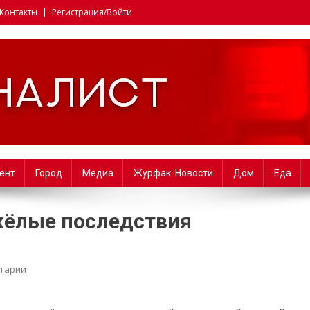
Контакты
Регистрация/Войти
i. Факультет журналистики 
ент
Город
Медиа
Журфак. Новости
Дом
Еда
жёлые последствия
тарии
on Синдром отличника: тяжёлые последствия