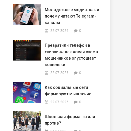
—
Молодёжные медиа: как и
почему читают Telegram-
каналы
0
22.07.2026
Превратили телефон в
«кирпич»: как новая схема
мошенников опустошает
кошельки
0
22.07.2026
Как социальные сети
формируют мышление
0
22.07.2026
Школьная форма: за или
против?