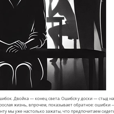
ошибок. Двойка — конец света. Ошибся у доски — стыд на
зрослая жизнь, впрочем, показывает обратное: ошибки 
менту мы уже настолько зажаты, что предпочитаем сидет