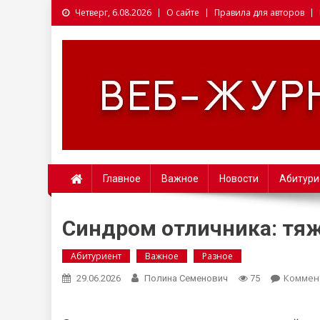
Четверг, 6.08.2026
О сайте
Правила для авторов
Веб-журналист. Websm
Главное
Важное
Новости
Абитури
Синдром отличника: тя
Абитуриент
Важное
Разное
Коммен
29.06.2026
Полина Семенович
75