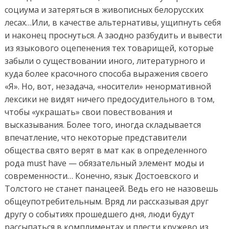
социума и затеряться в живописных белорусских
лесах…Или, в качестве альтернативы, ущипнуть себя
и наконец проснуться. А заодно разбудить и вывести
из языкового оцепенения тех товарищей, которые
забыли о существовании иного, литературного и
куда более красочного способа выражения своего
«Я». Но, вот, незадача, «носители» ненормативной
лексики не видят ничего предосудительного в том,
чтобы «украшать» свои повествования и
высказывания. Более того, иногда складывается
впечатление, что некоторые представители
общества свято верят в мат как в определенного
рода must have — обязательный элемент моды и
современности… Конечно, язык Достоевского и
Толстого не станет панацеей. Ведь его не назовешь
общеупотребительным. Вряд ли рассказывая друг
другу о событиях прошедшего дня, люди будут
рассыпаться в комплиментах и плести кружево из