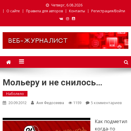
Четверг, 6.08.2026
О сайте
Правила для авторов
Контакты
Регистрация/Войти
Веб-журналист. Websmi.
Факультет журналистики
БГУ
Мольеру и не снилось…
Наболело
5 комментариев
к за
20.09.2012
Аня Федосеева
1159
Мол
и не
снил
Как подметил
когда-то