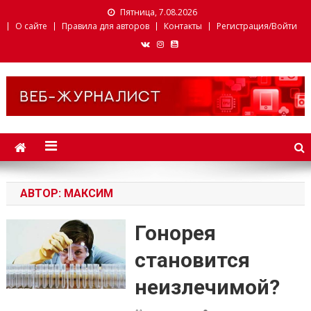
Пятница, 7.08.2026
О сайте
Правила для авторов
Контакты
Регистрация/Войти
Веб-журналист. Websmi.
Факультет журналистики
БГУ
АВТОР:
МАКСИМ
Гонорея
становится
неизлечимой?