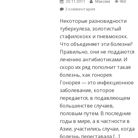
20.11.2011
Максим
960
3 комментария
к записи Гонорея
становится
Некоторые разновидности
неизлечимой?
туберкулеза, золотистый
стафилококк и пневмококк.
Что объединяет эти болезни?
Правильно, они не поддаются
лечению антибиотиками. И
скоро их ряд пополнит такая
болезнь, как гонорея.
Гонорея — это инфекционное
заболевание, которое
передается, в подавляющем
большинстве случаев,
половым путем. В последние
годы в мире, а в частности в
Азии, участились случаи, когда
болезнь переставала […]