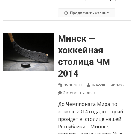
Продолжить чтение
Минск —
хоккейная
столица ЧМ
2014
19.10.2011
Максим
1437
5 комментариев
к записи Минск
— хоккейная
До Чемпионата Мира по
столица ЧМ 2014
хоккею 2014 года, который
пройдет в столице нашей
Республики – Минске,
осталось всего ничего. Уже